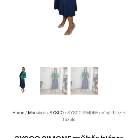
Home
/
Márkáink
/
SYSCO
/ SYSCO SIMONE műbőr blézer
fűzöld