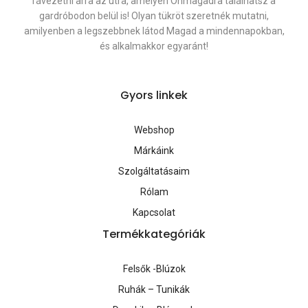
rávezetni arra az útra, amelyen Önmagadra találhatsz a
gardróbodon belül is! Olyan tükröt szeretnék mutatni,
amilyenben a legszebbnek látod Magad a mindennapokban,
és alkalmakkor egyaránt!
Gyors linkek
Webshop
Márkáink
Szolgáltatásaim
Rólam
Kapcsolat
Termékkategóriák
Felsők -Blúzok
Ruhák – Tunikák