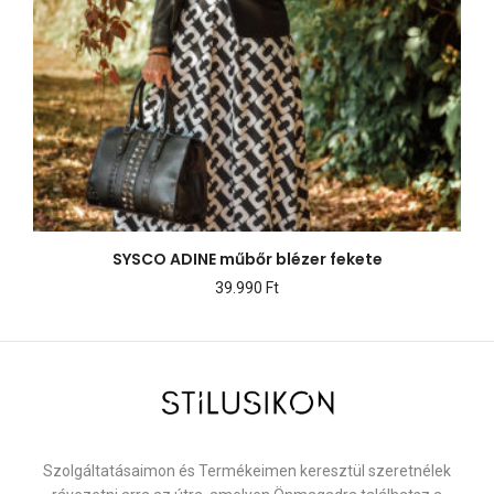
SYSCO ADINE műbőr blézer fekete
39.990
Ft
Szolgáltatásaimon és Termékeimen keresztül szeretnélek