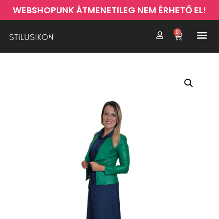
WEBSHOPUNK ÁTMENETILEG NEM ÉRHETŐ EL!
0