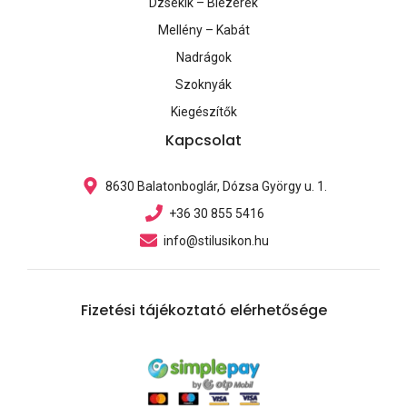
Dzsekik – Blézerek
Mellény – Kabát
Nadrágok
Szoknyák
Kiegészítők
Kapcsolat
8630 Balatonboglár, Dózsa György u. 1.
+36 30 855 5416
info@stilusikon.hu
Fizetési tájékoztató elérhetősége