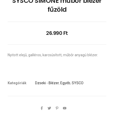
SYSCO SIMONE műbőr blézer
fűzöld
26.990
Ft
Nyitott elejű, galléros, karcsúsított, műbőr anyagú blézer.
Kategóriák
Dzseki - Blézer
,
Egyéb
,
SYSCO