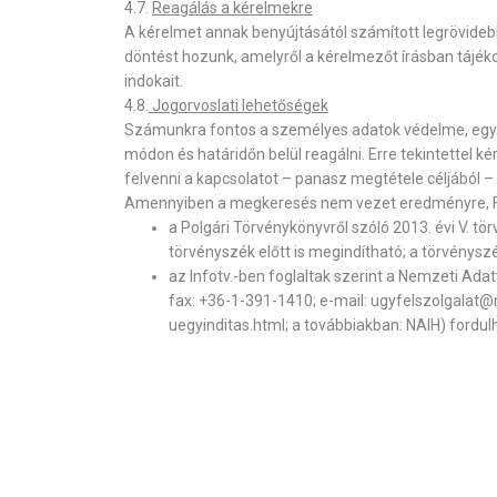
4.7.
Reagálás a kérelmekre
A kérelmet annak benyújtásától számított legrövideb
döntést hozunk, amelyről a kérelmezőt írásban tájéko
indokait.
4.8.
Jogorvoslati lehetőségek
Számunkra fontos a személyes adatok védelme, egyútt
módon és határidőn belül reagálni. Erre tekintettel k
felvenni a kapcsolatot – panasz megtétele céljából –
Amennyiben a megkeresés nem vezet eredményre, 
a Polgári Törvénykönyvről szóló 2013. évi V. tör
törvényszék előtt is megindítható; a törvényszé
az Infotv.-ben foglaltak szerint a Nemzeti Ad
fax: +36-1-391-1410; e-mail: ugyfelszolgalat@n
uegyinditas.html; a továbbiakban: NAIH) fordul