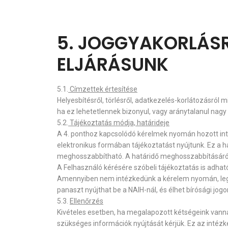
5. JOGGYAKORLÁS
ELJÁRÁSUNK
5.1.
Címzettek értesítése
Helyesbítésről, törlésről, adatkezelés-korlátozásról 
ha ez lehetetlennek bizonyul, vagy aránytalanul nagy 
5.2.
Tájékoztatás módja, határideje
A 4. ponthoz kapcsolódó kérelmek nyomán hozott int
elektronikus formában tájékoztatást nyújtunk. Ez a h
meghosszabbítható. A határidő meghosszabbításáról 
A Felhasználó kérésére szóbeli tájékoztatás is adha
Amennyiben nem intézkedünk a kérelem nyomán, legfel
panaszt nyújthat be a NAIH-nál, és élhet bírósági jogor
5.3.
Ellenőrzés
Kivételes esetben, ha megalapozott kétségeink vann
szükséges információk nyújtását kérjük. Ez az intéz