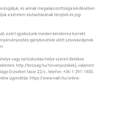
megvizsgáljuk, és annak megalapozottsága kérdésében
jük a kérelem elutasításának ténybeli és jogi
gát, ezért igyekszünk minden kérelemre korrekt
igényérvényesítés igénybevétele előtt szíveskedjenek
en.
óhelye vagy tartózkodási helye szerint illetékes
ekinteni: http://birosag.hu/torvenyszekek), valamint
ágyi Erzsébet fasor 22/c.; telefon: +36-1-391-1400;
line ügyindítás: https://www.naih.hu/online-