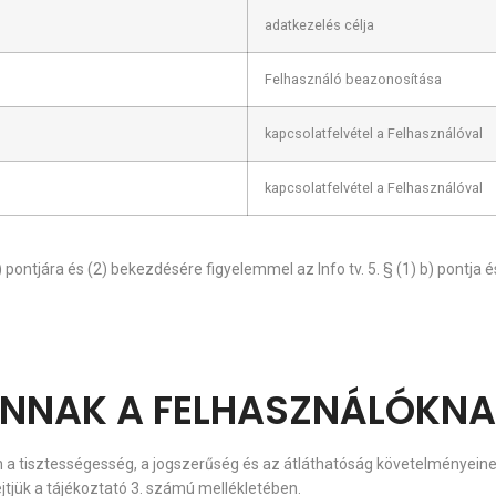
adatkezelés célja
Felhasználó beazonosítása
kapcsolatfelvétel a Felhasználóval
kapcsolatfelvétel a Felhasználóval
pontjára és (2) bekezdésére figyelemmel az Info tv. 5. § (1) b) pontja és
VANNAK A FELHASZNÁLÓKN
a tisztességesség, a jogszerűség és az átláthatóság követelményeine
jtjük a tájékoztató 3. számú mellékletében.