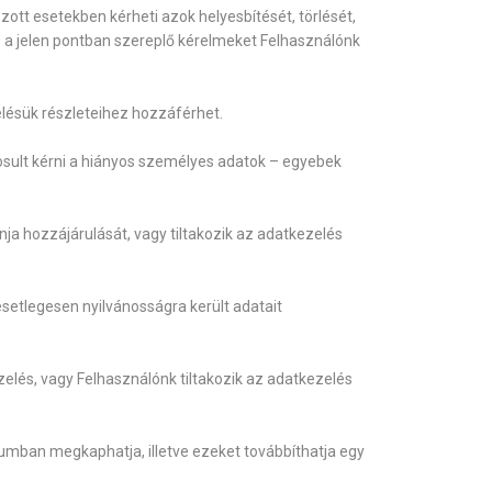
ott esetekben kérheti azok helyesbítését, törlését,
és a jelen pontban szereplő kérelmeket Felhasználónk
elésük részleteihez hozzáférhet.
gosult kérni a hiányos személyes adatok – egyebek
ja hozzájárulását, vagy tiltakozik az adatkezelés
esetlegesen nyilvánosságra került adatait
elés, vagy Felhasználónk tiltakozik az adatkezelés
umban megkaphatja, illetve ezeket továbbíthatja egy