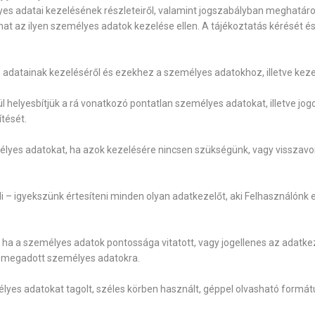
es adatai kezelésének részleteiről, valamint jogszabályban meghatároz
zhat az ilyen személyes adatok kezelése ellen. A tájékoztatás kérését 
 adatainak kezeléséről és ezekhez a személyes adatokhoz, illetve kez
 helyesbítjük a rá vonatkozó pontatlan személyes adatokat, illetve jo
ítését.
élyes adatokat, ha azok kezelésére nincsen szükségünk, vagy visszavon
li – igyekszünk értesíteni minden olyan adatkezelőt, aki Felhasználónk 
 ha a személyes adatok pontossága vitatott, vagy jogellenes az adatkez
 a megadott személyes adatokra.
lyes adatokat tagolt, széles körben használt, géppel olvasható formát