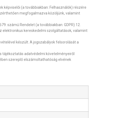
ek képviselői (a továbbiakban: Felhasználók) részére
közérthetően megfogalmazva közöljünk, valamint
/679. számú Rendelet (a továbbiakban: GDPR) 12.
 az elektronikus kereskedelmi szolgáltatások, valamint
ételével készült. A jogszabályok felsorolását a
s tájékoztatás adatvédelmi követelményeiről
ésében szereplő elszámoltathatóság elvének