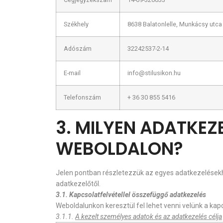
Székhely
8638 Balatonlelle, Munkácsy utca
Adószám
32242537-2-14
E-mail
info@stilusikon.hu
Telefonszám
+ 36 30 855 5416
3. MILYEN ADATKE
WEBOLDALON?
Jelen pontban részletezzük az egyes adatkezelések
adatkezelőtől.
3.1. Kapcsolatfelvétellel összefüggő adatkezelés
Weboldalunkon keresztül fel lehet venni velünk a kap
3.1.1.
A kezelt személyes adatok és az adatkezelés célja