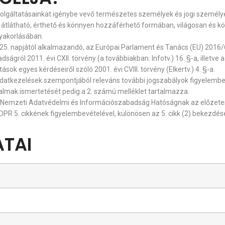
szolgáltatásainkat igénybe vevő természetes személyek és jogi személy
, átlátható, érthető és könnyen hozzáférhető formában, világosan és 
gyakorlásában.
 25. napjától alkalmazandó, az Európai Parlament és Tanács (EU) 2016
ságról 2011. évi CXII. törvény (a továbbiakban: Infotv.) 16. §-a, illetve
k egyes kérdéseiről szóló 2001. évi CVIII. törvény (Elkertv.) 4. §-a.
adatkezelések szempontjából releváns további jogszabályok figyelembev
almak ismertetését pedig a 2. számú melléklet tartalmazza.
 a Nemzeti Adatvédelmi és Információszabadság Hatóságnak az előzete
 GDPR 5. cikkének figyelembevételével, különösen az 5. cikk (2) bekezd
ATAI