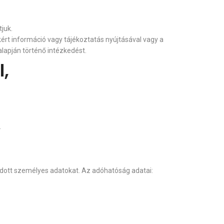
juk.
ért információ vagy tájékoztatás nyújtásával vagy a
lapján történő intézkedést.
,
.
dott személyes adatokat. Az adóhatóság adatai: