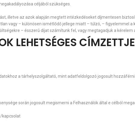
megakadályozása céljából szükséges.
st, illetve az azok alapján megtett intézkedéseket díjmentesen biztosít
n vagy – különösen ismétlődő jellege miatt – túlzó, – figyelemmel a k
öltségekre – ésszerű díjat számítunk fel, vagy megtagadjuk a kérelem a
OK LEHETSÉGES CÍMZETTJEI
K
tokhoz a tárhelyszolgáltató, mint adatfeldolgozó jogosult hozzáférni
nysége során jogosult megismerni a Felhasználók által e célból mega
v/kapcsolat