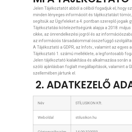
Jelen Tájékoztatót abból a célból fogadjuk el, hogy 
minden lényeges információt és tájékoztatást tömör
segítsük az Ügyfeleket a 4. pontban szereplő jogaik 
Tájékoztatási kötelezettségünk alapja a 2018. május
cikke, az önrendelkezési jogról és az információszabad
az információs társadalommal összefüggő szolgáltatáso
A Tájékoztató a GDPR, az Infotv., valamint az egyes 
Tájékoztató 1. számú melléklete, a legfontosabb fog
Jelen tájékoztató kialakítása és alkalmazása során
szóló ajánlásban foglalt megállapítások, valamint a
szellemében jártunk el.
2. ADATKEZELŐ AD
Név
STÍLUSIKON Kft.
Weboldal
stilusikon.hu
Cégjegyzékszám
14-09-320033