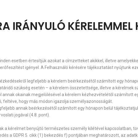
RA IRÁNYULÓ KÉRELEMMEL
minden esetben értesítjük azokat a címzetteket akikkel, illetve amelyekk
erőfeszítést igényel. A Felhasználó kérésére tájékoztatást nyújtunk eze
ézkedésekről legfeljebb a kérelem beérkezésétől számított egy hónapo
atáridő szükség esetén – a kérelem összetettsége, illetve a kérelmek s
annak okainak megjelölésével a kérelem kézhezvételétől számított egy
tó, feltéve, hogy más módon igazolja személyazonosságát.
jebb annak beérkezésétől számított egy hónapon belül tájékoztatjuk a
voslati jogával (4.8. pont).
ak a kérelmet benyújtó természetes személy kilétével kapcsolatban,
kedés a GDPR 5. cikk (1) bekezdés f) pontjában meghatározott, az ada