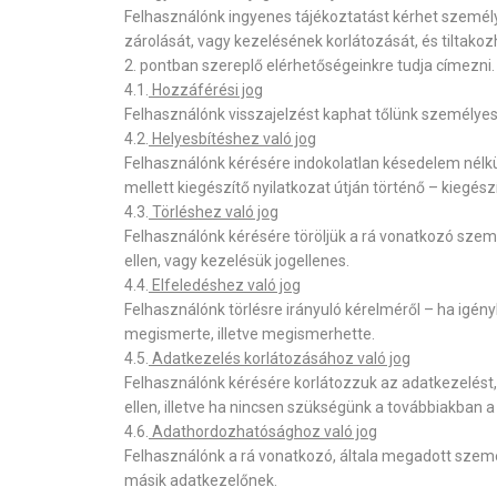
Felhasználónk ingyenes tájékoztatást kérhet személy
zárolását, vagy kezelésének korlátozását, és tiltako
2. pontban szereplő elérhetőségeinkre tudja címezni.
4.1.
Hozzáférési jog
Felhasználónk visszajelzést kaphat tőlünk személyes
4.2.
Helyesbítéshez való jog
Felhasználónk kérésére indokolatlan késedelem nélkül
mellett kiegészítő nyilatkozat útján történő – kiegész
4.3.
Törléshez való jog
Felhasználónk kérésére töröljük a rá vonatkozó szem
ellen, vagy kezelésük jogellenes.
4.4.
Elfeledéshez való jog
Felhasználónk törlésre irányuló kérelméről – ha igény
megismerte, illetve megismerhette.
4.5.
Adatkezelés korlátozásához való jog
Felhasználónk kérésére korlátozzuk az adatkezelést,
ellen, illetve ha nincsen szükségünk a továbbiakban
4.6.
Adathordozhatósághoz való jog
Felhasználónk a rá vonatkozó, általa megadott szemé
másik adatkezelőnek.