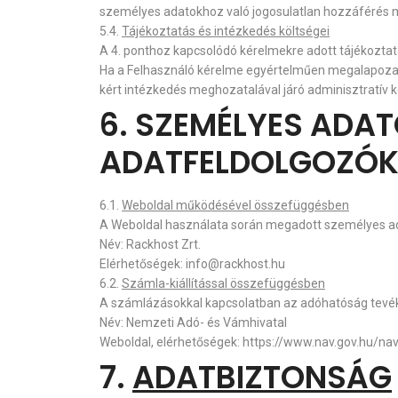
személyes adatokhoz való jogosulatlan hozzáférés 
5.4.
Tájékoztatás és intézkedés költségei
A 4. ponthoz kapcsolódó kérelmekre adott tájékoztatá
Ha a Felhasználó kérelme egyértelműen megalapozatla
kért intézkedés meghozatalával járó adminisztratív k
6. SZEMÉLYES ADAT
ADATFELDOLGOZÓ
6.1.
Weboldal működésével összefüggésben
A Weboldal használata során megadott személyes ada
Név: Rackhost Zrt.
Elérhetőségek: info@rackhost.hu
6.2.
Számla-kiállítással összefüggésben
A számlázásokkal kapcsolatban az adóhatóság tevéke
Név: Nemzeti Adó- és Vámhivatal
Weboldal, elérhetőségek: https://www.nav.gov.hu/na
7.
ADATBIZTONSÁ
G