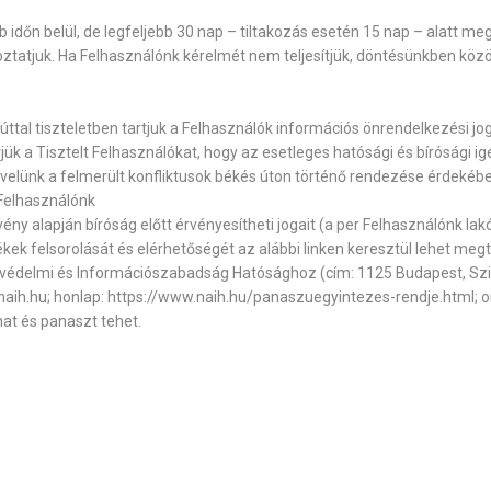
b időn belül, de legfeljebb 30 nap – tiltakozás esetén 15 nap – alatt 
ztatjuk. Ha Felhasználónk kérelmét nem teljesítjük, döntésünkben közöl
al tiszteletben tartjuk a Felhasználók információs önrendelkezési jo
érjük a Tisztelt Felhasználókat, hogy az esetleges hatósági és bírósági 
 velünk a felmerült konfliktusok békés úton történő rendezése érdekéb
Felhasználónk
vény alapján bíróság előtt érvényesítheti jogait (a per Felhasználónk lak
kek felsorolását és elérhetőségét az alábbi linken keresztül lehet megt
atvédelmi és Információszabadság Hatósághoz (cím: 1125 Budapest, Szil
aih.hu; honlap: https://www.naih.hu/panaszuegyintezes-rendje.html; on
hat és panaszt tehet.