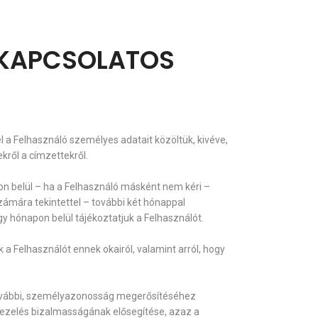
 KAPCSOLATOS
el a Felhasználó személyes adatait közöltük, kivéve,
kről a címzettekről.
n belül – ha a Felhasználó másként nem kéri –
zámára tekintettel – további két hónappal
 hónapon belül tájékoztatjuk a Felhasználót.
 Felhasználót ennek okairól, valamint arról, hogy
 további, személyazonosság megerősítéséhez
tkezelés bizalmasságának elősegítése, azaz a