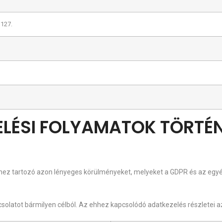
 127.
ZELÉSI FOLYAMATOK TÖRTÉ
hez tartozó azon lényeges körülményeket, melyeket a GDPR és az egyé
csolatot bármilyen célból. Az ehhez kapcsolódó adatkezelés részletei a