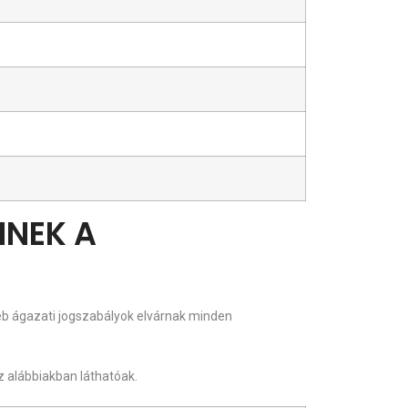
NNEK A
b ágazati jogszabályok elvárnak minden
z alábbiakban láthatóak.