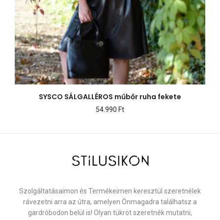
SYSCO SÁLGALLÉROS műbőr ruha fekete
54.990
Ft
Szolgáltatásaimon és Termékeimen keresztül szeretnélek
rávezetni arra az útra, amelyen Önmagadra találhatsz a
gardróbodon belül is! Olyan tükröt szeretnék mutatni,