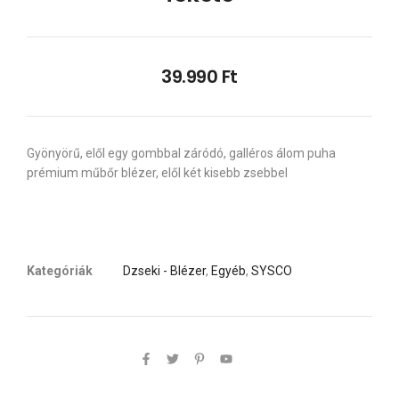
39.990
Ft
Gyönyörű, elől egy gombbal záródó, galléros álom puha
prémium műbőr blézer, elől két kisebb zsebbel
Kategóriák
Dzseki - Blézer
,
Egyéb
,
SYSCO