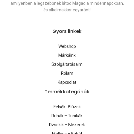
amilyenben a legszebbnek látod Magad a mindennapokban,
és alkalmakkor egyaránt!
Gyors linkek
Webshop
Márkáink
Szolgáltatásaim
Rólam
Kapcsolat
Termékkategóriák
Felsők -Blúzok
Ruhák – Tunikák
Dzsekik – Blézerek
Mellény – Kabát