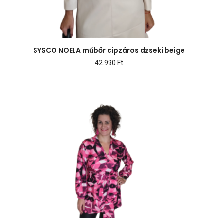
SYSCO NOELA műbőr cipzáros dzseki beige
42.990
Ft