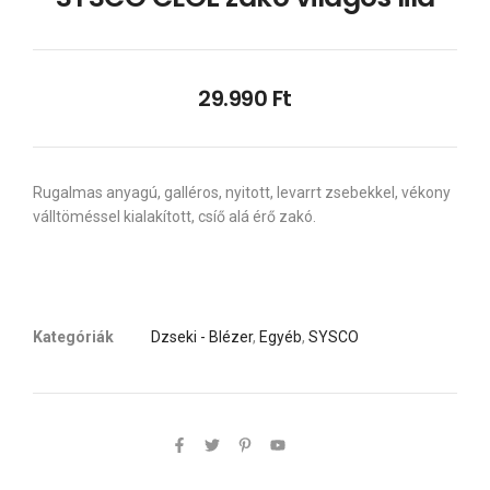
29.990
Ft
Rugalmas anyagú, galléros, nyitott, levarrt zsebekkel, vékony
válltöméssel kialakított, csíő alá érő zakó.
Kategóriák
Dzseki - Blézer
,
Egyéb
,
SYSCO