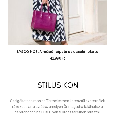
SYSCO NOELA műbőr cipzáros dzseki fekete
42.990
Ft
Szolgáltatásaimon és Termékeimen keresztül szeretnélek
rávezetni arra az útra, amelyen Önmagadra találhatsz a
gardróbodon belül is! Olyan tükröt szeretnék mutatni,