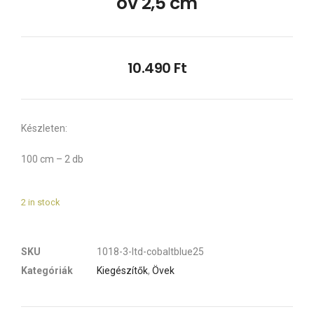
öv 2,5 cm
10.490
Ft
Készleten:
100 cm – 2 db
2 in stock
SKU
1018-3-ltd-cobaltblue25
Kategóriák
Kiegészítők
,
Övek