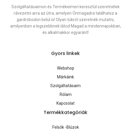
Szolgáltatásaimon és Termékeimen keresztül szeretnélek
rávezetni arra az útra, amelyen Önmagadra találhatsz a
gardróbodon belül is! Olyan tükröt szeretnék mutatni,
amilyenben a legszebbnek látod Magad a mindennapokban,
és alkalmakkor egyaránt!
Gyors linkek
Webshop
Márkáink
Szolgáltatásaim
Rólam
Kapcsolat
Termékkategóriák
Felsők -Blúzok