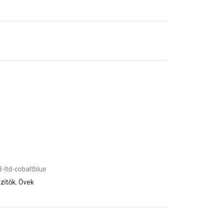
-ltd-cobaltblue
zítők
,
Övek