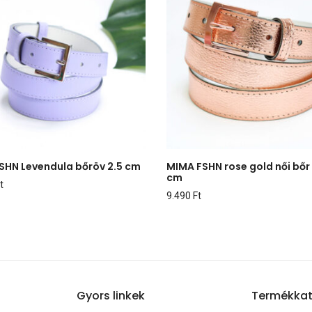
SHN Levendula bőröv 2.5 cm
MIMA FSHN rose gold női bőr 
cm
t
9.490
Ft
Gyors linkek
Termékkat