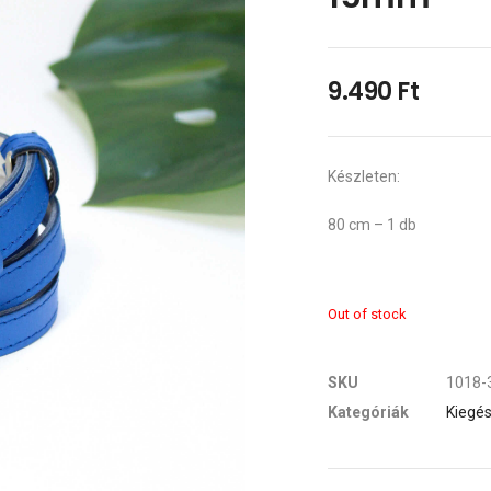
9.490
Ft
Készleten:
80 cm – 1 db
Out of stock
SKU
1018-3
Kategóriák
Kiegés