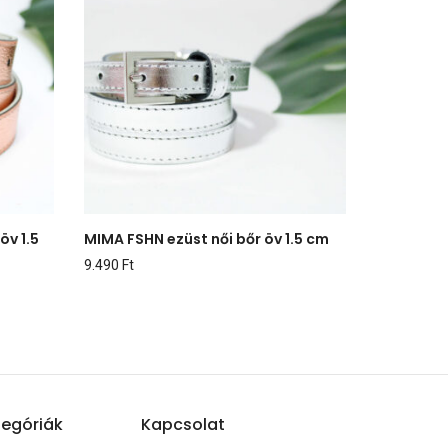
öv 1.5
MIMA FSHN ezüst női bőr öv 1.5 cm
9.490
Ft
egóriák
Kapcsolat