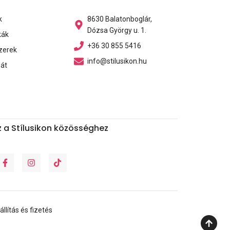
k
8630 Balatonboglár,
Dózsa György u. 1.
kák
+36 30 855 5416
zerek
info@stilusikon.hu
bát
 a Stílusikon közösséghez
állítás és fizetés