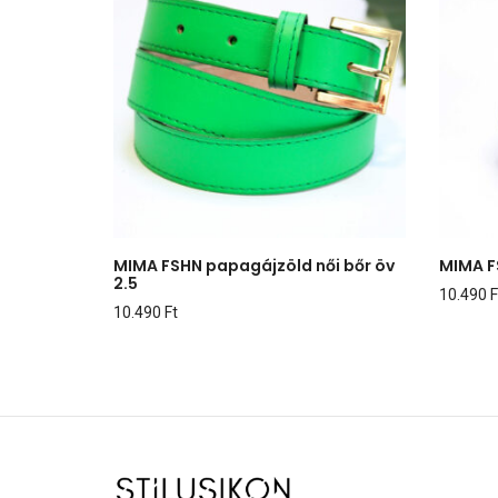
MIMA FSHN papagájzöld női bőr öv
MIMA F
2.5
10.490
F
10.490
Ft