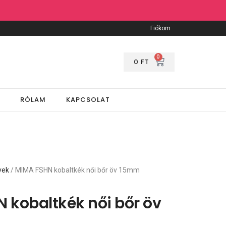
Fiókom
0
0
FT
RÓLAM
KAPCSOLAT
vek
/ MIMA FSHN kobaltkék női bőr öv 15mm
 kobaltkék női bőr öv