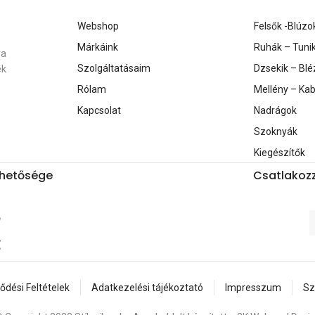
Webshop
Felsők -Blúzo
Márkáink
Ruhák – Tuni
ra
Szolgáltatásaim
Dzsekik – Blé
ék
Rólam
Mellény – Ka
Kapcsolat
Nadrágok
Szoknyák
Kiegészítők
érhetősége
Csatlakozz
ődési Feltételek
Adatkezelési tájékoztató
Impresszum
Sz