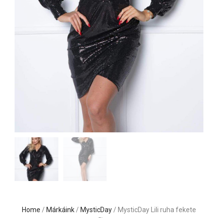
Home
/
Márkáink
/
MysticDay
/ MysticDay Lili ruha fekete