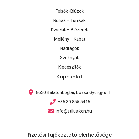
Felsők -Blúzok
Ruhák – Tunikák
Dzsekik – Blézerek
Mellény – Kabát
Nadrágok
Szoknyák
Kiegészítők
Kapcsolat
8630 Balatonboglár, Dózsa György u. 1.
+36 30 855 5416
info@stilusikon.hu
Fizetési tájékoztató elérhetősége