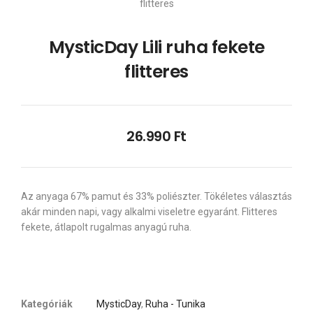
flitteres
MysticDay Lili ruha fekete
flitteres
26.990
Ft
Az anyaga 67% pamut és 33% poliészter. Tökéletes választás
akár minden napi, vagy alkalmi viseletre egyaránt. Flitteres
fekete, átlapolt rugalmas anyagú ruha.
Kategóriák
MysticDay
,
Ruha - Tunika