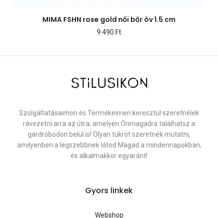
MIMA FSHN rose gold női bőr öv 1.5 cm
9.490
Ft
Szolgáltatásaimon és Termékeimen keresztül szeretnélek
rávezetni arra az útra, amelyen Önmagadra találhatsz a
gardróbodon belül is! Olyan tükröt szeretnék mutatni,
amilyenben a legszebbnek látod Magad a mindennapokban,
és alkalmakkor egyaránt!
Gyors linkek
Webshop