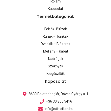
Rólam
Kapcsolat
Termékkategóriák
Felsők -Blúzok
Ruhák – Tunikák
Dzsekik – Blézerek
Mellény – Kabát
Nadrágok
Szoknyák
Kiegészítők
Kapcsolat
8630 Balatonboglár, Dózsa György u. 1.
+36 30 855 5416
info@stilusikon.hu