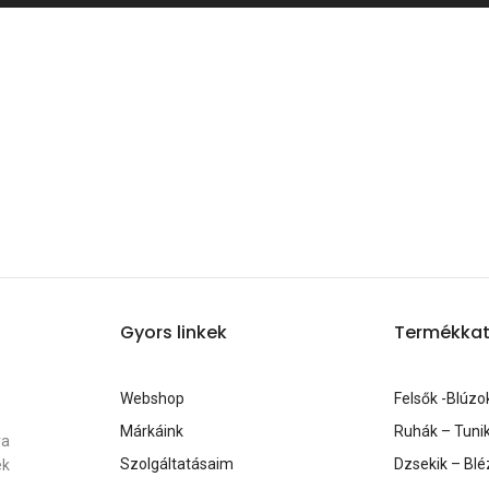
Gyors linkek
Termékkat
Webshop
Felsők -Blúzo
Márkáink
Ruhák – Tuni
ra
Szolgáltatásaim
Dzsekik – Blé
ék