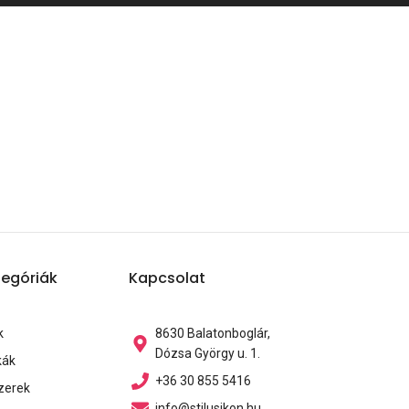
egóriák
Kapcsolat
k
8630 Balatonboglár,
Dózsa György u. 1.
kák
+36 30 855 5416
zerek
info@stilusikon.hu