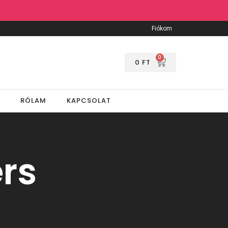
Fiókom
0
0
FT
RÓLAM
KAPCSOLAT
rs